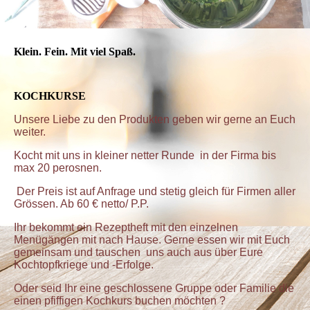
Klein. Fein. Mit viel Spaß.
KOCHKURSE
Unsere Liebe zu den Produkten geben wir gerne an Euch
weiter.
Kocht mit uns in kleiner netter Runde in der Firma bis
max 20 perosnen.
Der Preis ist auf Anfrage und stetig gleich für Firmen aller
Grössen. Ab 60 € netto/ P.P.
Ihr bekommt ein Rezeptheft mit den einzelnen
Menügängen mit nach Hause. Gerne essen wir mit Euch
gemeinsam und tauschen uns auch aus über Eure
Kochtopfkriege und -Erfolge.
Oder seid Ihr eine geschlossene Gruppe oder Familie die
einen pfiffigen Kochkurs buchen möchten ?