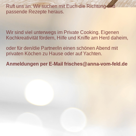
Ruft uns an. Wir suchen mit Euch die Richtung und
passende Rezepte heraus.
Wir sind viel unterwegs im Private Cooking. Eigenen
Kochkreativität fördern, Hilfe und Kniffe am Herd daheim,
oder für den/die Partner/in einen schönen Abend mit
privaten Köchen zu Hause oder auf Yachten.
Anmeldungen
per
E-Mail frisches@anna-vom-feld.de